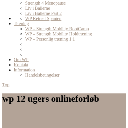
Strength 4 Menopause
Liv i Ballerne
Liv i Ballerne Part 2
WP Retreat Spanien
Træning
WP – Strength Mobility BootCamp
WP – Strength Mobility Holdtræning
WP – Personlig træning 1:1
Om WP
Kontakt
Information
Handelsbetingelser
Top
wp 12 ugers onlineforløb