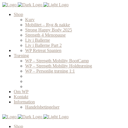
Shop
Kurv
Mobilitet – Ryg & nakke
Strong Happy Body 2025
Strength 4 Menopause
Liv i Ballerne
Liv i Ballerne Part 2
WP Retreat Spanien
Træning
WP – Strength Mobility BootCamp
WP – Strength Mobility Holdtræning
WP – Personlig træning 1:1
Om WP
Kontakt
Information
Handelsbetingelser
Shop