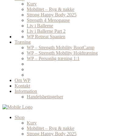
Kurv
Mobilitet – Ryg & nakke
Strong Happy Body 2025
Strength 4 Menopause
Liv i Ballerne
Liv i Ballerne Part 2
WP Retreat Spanien
Træning
WP – Strength Mobility BootCamp
WP – Strength Mobility Holdtræning
WP – Personlig træning 1:1
Om WP
Kontakt
Information
Handelsbetingelser
Shop
Kurv
Mobilitet – Ryg & nakke
Strong Happy Body 2025