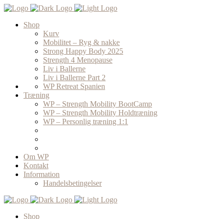
Shop
Kurv
Mobilitet – Ryg & nakke
Strong Happy Body 2025
Strength 4 Menopause
Liv i Ballerne
Liv i Ballerne Part 2
WP Retreat Spanien
Træning
WP – Strength Mobility BootCamp
WP – Strength Mobility Holdtræning
WP – Personlig træning 1:1
Om WP
Kontakt
Information
Handelsbetingelser
Shop