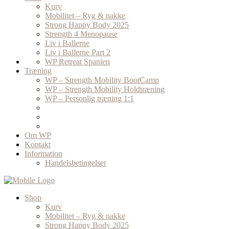
Kurv
Mobilitet – Ryg & nakke
Strong Happy Body 2025
Strength 4 Menopause
Liv i Ballerne
Liv i Ballerne Part 2
WP Retreat Spanien
Træning
WP – Strength Mobility BootCamp
WP – Strength Mobility Holdtræning
WP – Personlig træning 1:1
Om WP
Kontakt
Information
Handelsbetingelser
Shop
Kurv
Mobilitet – Ryg & nakke
Strong Happy Body 2025