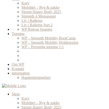
Kurv
Mobilitet – Ryg & nakke
Strong Happy Body 2025
Strength 4 Menopause
Liv i Ballerne
Liv i Ballerne Part 2
WP Retreat Spanien
Træning
WP – Strength Mobility BootCamp
WP – Strength Mobility Holdtræning
WP – Personlig træning 1:1
Om WP
Kontakt
Information
Handelsbetingelser
Shop
Kurv
Mobilitet – Ryg & nakke
Strong Happy Body 2025