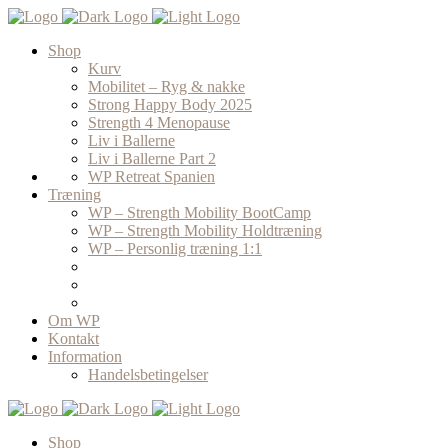
Shop
Kurv
Mobilitet – Ryg & nakke
Strong Happy Body 2025
Strength 4 Menopause
Liv i Ballerne
Liv i Ballerne Part 2
WP Retreat Spanien
Træning
WP – Strength Mobility BootCamp
WP – Strength Mobility Holdtræning
WP – Personlig træning 1:1
Om WP
Kontakt
Information
Handelsbetingelser
Shop