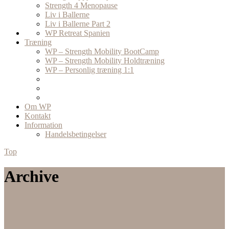
Strength 4 Menopause
Liv i Ballerne
Liv i Ballerne Part 2
WP Retreat Spanien
Træning
WP – Strength Mobility BootCamp
WP – Strength Mobility Holdtræning
WP – Personlig træning 1:1
Om WP
Kontakt
Information
Handelsbetingelser
Top
Archive