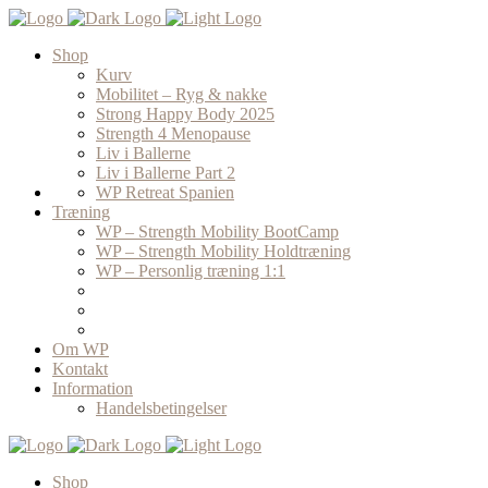
Shop
Kurv
Mobilitet – Ryg & nakke
Strong Happy Body 2025
Strength 4 Menopause
Liv i Ballerne
Liv i Ballerne Part 2
WP Retreat Spanien
Træning
WP – Strength Mobility BootCamp
WP – Strength Mobility Holdtræning
WP – Personlig træning 1:1
Om WP
Kontakt
Information
Handelsbetingelser
Shop