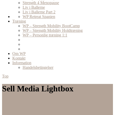
Strength 4 Menopause
Liv i Ballerne
Liv i Ballerne Part 2
WP Retreat Spanien
Træning
WP – Strength Mobility BootCamp
WP – Strength Mobility Holdtræning
WP – Personlig træning 1:1
Om WP
Kontakt
Information
Handelsbetingelser
Top
Sell Media Lightbox