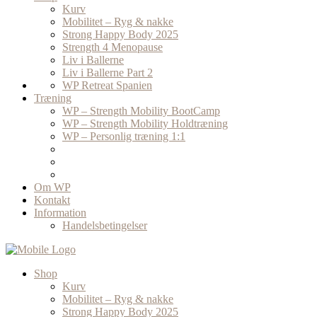
Kurv
Mobilitet – Ryg & nakke
Strong Happy Body 2025
Strength 4 Menopause
Liv i Ballerne
Liv i Ballerne Part 2
WP Retreat Spanien
Træning
WP – Strength Mobility BootCamp
WP – Strength Mobility Holdtræning
WP – Personlig træning 1:1
Om WP
Kontakt
Information
Handelsbetingelser
Shop
Kurv
Mobilitet – Ryg & nakke
Strong Happy Body 2025