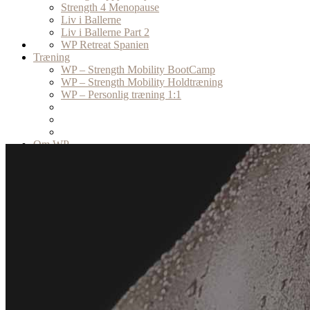
Strength 4 Menopause
Liv i Ballerne
Liv i Ballerne Part 2
WP Retreat Spanien
Træning
WP – Strength Mobility BootCamp
WP – Strength Mobility Holdtræning
WP – Personlig træning 1:1
Om WP
Kontakt
Information
Handelsbetingelser
Top