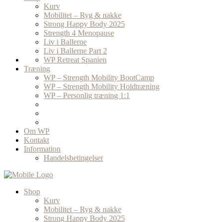
Kurv
Mobilitet – Ryg & nakke
Strong Happy Body 2025
Strength 4 Menopause
Liv i Ballerne
Liv i Ballerne Part 2
WP Retreat Spanien
Træning
WP – Strength Mobility BootCamp
WP – Strength Mobility Holdtræning
WP – Personlig træning 1:1
Om WP
Kontakt
Information
Handelsbetingelser
Shop
Kurv
Mobilitet – Ryg & nakke
Strong Happy Body 2025