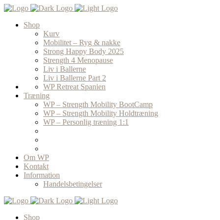
Shop
Kurv
Mobilitet – Ryg & nakke
Strong Happy Body 2025
Strength 4 Menopause
Liv i Ballerne
Liv i Ballerne Part 2
WP Retreat Spanien
Træning
WP – Strength Mobility BootCamp
WP – Strength Mobility Holdtræning
WP – Personlig træning 1:1
Om WP
Kontakt
Information
Handelsbetingelser
Shop