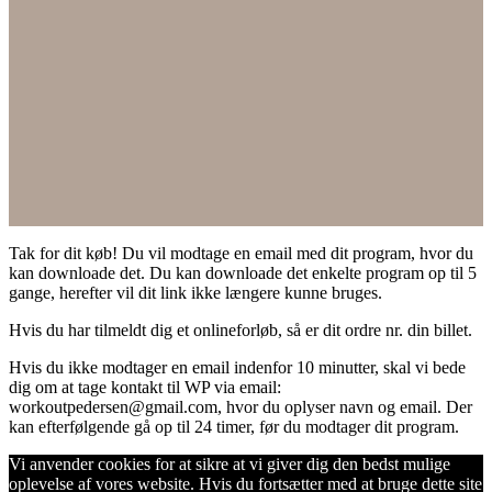
Tak for dit køb! Du vil modtage en email med dit program, hvor du
kan downloade det. Du kan downloade det enkelte program op til 5
gange, herefter vil dit link ikke længere kunne bruges.
Hvis du har tilmeldt dig et onlineforløb, så er dit ordre nr. din billet.
Hvis du ikke modtager en email indenfor 10 minutter, skal vi bede
dig om at tage kontakt til WP via email:
workoutpedersen@gmail.com, hvor du oplyser navn og email. Der
kan efterfølgende gå op til 24 timer, før du modtager dit program.
Vi anvender cookies for at sikre at vi giver dig den bedst mulige
oplevelse af vores website. Hvis du fortsætter med at bruge dette site