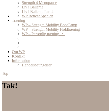
Strength 4 Menopause
Liv i Ballerne
Liv i Ballerne Part 2
WP Retreat Spanien
Træning
WP – Strength Mobility BootCamp
WP – Strength Mobility Holdtræning
WP – Personlig træning 1:1
Om WP
Kontakt
Information
Handelsbetingelser
Top
Tak!