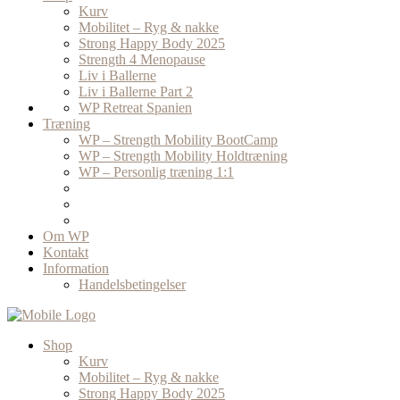
Kurv
Mobilitet – Ryg & nakke
Strong Happy Body 2025
Strength 4 Menopause
Liv i Ballerne
Liv i Ballerne Part 2
WP Retreat Spanien
Træning
WP – Strength Mobility BootCamp
WP – Strength Mobility Holdtræning
WP – Personlig træning 1:1
Om WP
Kontakt
Information
Handelsbetingelser
Shop
Kurv
Mobilitet – Ryg & nakke
Strong Happy Body 2025