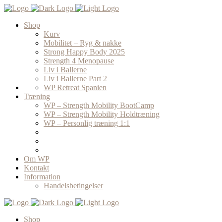
Shop
Kurv
Mobilitet – Ryg & nakke
Strong Happy Body 2025
Strength 4 Menopause
Liv i Ballerne
Liv i Ballerne Part 2
WP Retreat Spanien
Træning
WP – Strength Mobility BootCamp
WP – Strength Mobility Holdtræning
WP – Personlig træning 1:1
Om WP
Kontakt
Information
Handelsbetingelser
Shop