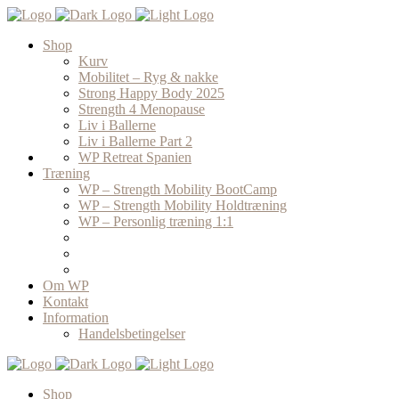
Shop
Kurv
Mobilitet – Ryg & nakke
Strong Happy Body 2025
Strength 4 Menopause
Liv i Ballerne
Liv i Ballerne Part 2
WP Retreat Spanien
Træning
WP – Strength Mobility BootCamp
WP – Strength Mobility Holdtræning
WP – Personlig træning 1:1
Om WP
Kontakt
Information
Handelsbetingelser
Shop