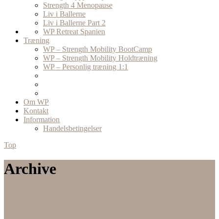
Strength 4 Menopause
Liv i Ballerne
Liv i Ballerne Part 2
WP Retreat Spanien
Træning
WP – Strength Mobility BootCamp
WP – Strength Mobility Holdtræning
WP – Personlig træning 1:1
Om WP
Kontakt
Information
Handelsbetingelser
Top
Archive