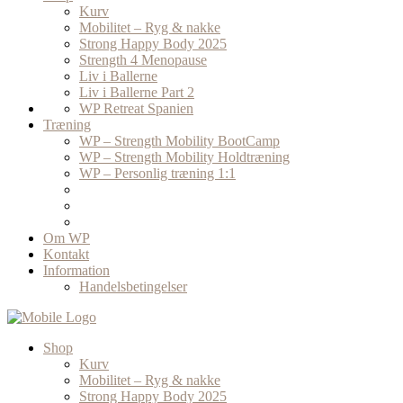
Kurv
Mobilitet – Ryg & nakke
Strong Happy Body 2025
Strength 4 Menopause
Liv i Ballerne
Liv i Ballerne Part 2
WP Retreat Spanien
Træning
WP – Strength Mobility BootCamp
WP – Strength Mobility Holdtræning
WP – Personlig træning 1:1
Om WP
Kontakt
Information
Handelsbetingelser
Shop
Kurv
Mobilitet – Ryg & nakke
Strong Happy Body 2025